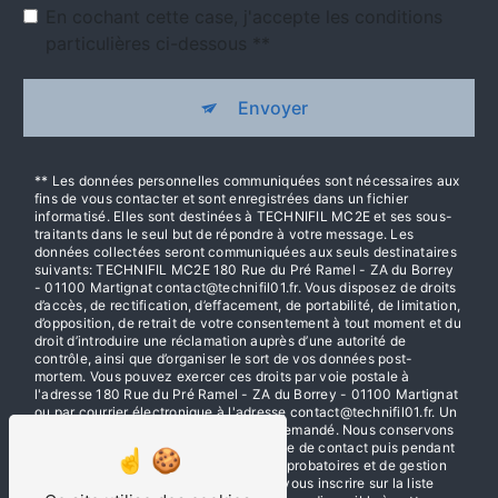
En cochant cette case, j'accepte les conditions
particulières ci-dessous **
Envoyer
** Les données personnelles communiquées sont nécessaires aux
fins de vous contacter et sont enregistrées dans un fichier
informatisé. Elles sont destinées à TECHNIFIL MC2E et ses sous-
traitants dans le seul but de répondre à votre message. Les
données collectées seront communiquées aux seuls destinataires
suivants: TECHNIFIL MC2E 180 Rue du Pré Ramel - ZA du Borrey
- 01100 Martignat contact@technifil01.fr. Vous disposez de droits
d’accès, de rectification, d’effacement, de portabilité, de limitation,
d’opposition, de retrait de votre consentement à tout moment et du
droit d’introduire une réclamation auprès d’une autorité de
contrôle, ainsi que d’organiser le sort de vos données post-
mortem. Vous pouvez exercer ces droits par voie postale à
l'adresse 180 Rue du Pré Ramel - ZA du Borrey - 01100 Martignat
ou par courrier électronique à l'adresse contact@technifil01.fr. Un
justificatif d'identité pourra vous être demandé. Nous conservons
vos données pendant la période de prise de contact puis pendant
la durée de prescription légale aux fins probatoires et de gestion
des contentieux. Vous avez le droit de vous inscrire sur la liste