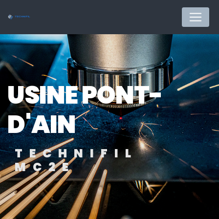
Panneau de gestion des cookies
USINE PONT-
D'AIN
TECHNIFIL
MC2E