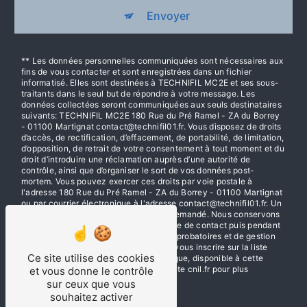
Envoyer
** Les données personnelles communiquées sont nécessaires aux
fins de vous contacter et sont enregistrées dans un fichier
informatisé. Elles sont destinées à TECHNIFIL MC2E et ses sous-
traitants dans le seul but de répondre à votre message. Les
données collectées seront communiquées aux seuls destinataires
suivants: TECHNIFIL MC2E 180 Rue du Pré Ramel - ZA du Borrey
- 01100 Martignat contact@technifil01.fr. Vous disposez de droits
d’accès, de rectification, d’effacement, de portabilité, de limitation,
d’opposition, de retrait de votre consentement à tout moment et du
droit d’introduire une réclamation auprès d’une autorité de
contrôle, ainsi que d’organiser le sort de vos données post-
mortem. Vous pouvez exercer ces droits par voie postale à
l'adresse 180 Rue du Pré Ramel - ZA du Borrey - 01100 Martignat
ou par courrier électronique à l'adresse contact@technifil01.fr. Un
justificatif d'identité pourra vous être demandé. Nous conservons
vos données pendant la période de prise de contact puis pendant
la durée de prescription légale aux fins probatoires et de gestion
des contentieux. Vous avez le droit de vous inscrire sur la liste
Ce site utilise des cookies
d'opposition au démarchage téléphonique, disponible à cette
adresse:
Bloctel.gouv.fr
. Consultez le site cnil.fr pour plus
et vous donne le contrôle
d’informations sur vos droits.
sur ceux que vous
souhaitez activer