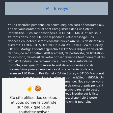
Envoyer
** Les données personnelles communiquées sont nécessaires aux
fins de vous contacter et sont enregistrées dans un fichier
informatisé. Elles sont destinées à TECHNIFIL MC2E et ses sous-
traitants dans le seul but de répondre à votre message. Les
données collectées seront communiquées aux seuls destinataires
suivants: TECHNIFIL MC2E 180 Rue du Pré Ramel - ZA du Borrey
- 01100 Martignat contact@technifil01.fr. Vous disposez de droits
d’accès, de rectification, d’effacement, de portabilité, de limitation,
d’opposition, de retrait de votre consentement à tout moment et du
droit d’introduire une réclamation auprès d’une autorité de
contrôle, ainsi que d’organiser le sort de vos données post-
mortem. Vous pouvez exercer ces droits par voie postale à
l'adresse 180 Rue du Pré Ramel - ZA du Borrey - 01100 Martignat
ou par courrier électronique à l'adresse contact@technifil01.fr. Un
justificatif d'identité pourra vous être demandé. Nous conservons
vos données pendant la période de prise de contact puis pendant
la durée de prescription légale aux fins probatoires et de gestion
des contentieux. Vous avez le droit de vous inscrire sur la liste
Ce site utilise des cookies
d'opposition au démarchage téléphonique, disponible à cette
adresse:
Bloctel.gouv.fr
. Consultez le site cnil.fr pour plus
et vous donne le contrôle
d’informations sur vos droits.
sur ceux que vous
souhaitez activer