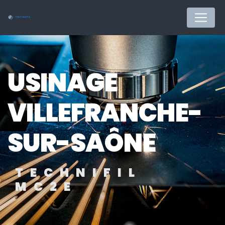
Panneau de gestion des cookies
USINAGE
VILLEFRANCHE-
SUR-SAÔNE
TECHNIFIL
MC2E