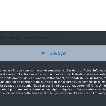
tions particulières ci-dessous **
Envoyer
es aux fins de vous contacter et sont enregistrées dans un fichier informat
. Les données collectées seront communiquées aux seuls destinataires suivan
droits d’accès, de rectification, d’effacement, de portabilité, de limitation, 
une autorité de contrôle, ainsi que d’organiser le sort de vos données post-m
tignat ou par courrier électronique à l'adresse contact@technifil01.fr. Un ju
ntact puis pendant la durée de prescription légale aux fins probatoires et de
ique, disponible à cette adresse:
Bloctel.gouv.fr
. Consultez le site cnil.fr pour 