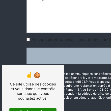
En cochant cette case, j'accepte les condi
** Les données personnelles communiquées sont nécessair
traitants dans le seul but de répondre à votre message
- 01100 Martignat contact@technifil01.fr. Vous disposez de 
Ce site utilise des cookies
moment et du droit d’introduire une réclamation auprès d’
et vous donne le contrôle
l'adresse 180 Rue du Pré Ramel - ZA du Borrey - 01100 Mar
sur ceux que vous
conservons vos données pendant la période de prise de co
inscrire sur la liste d'opposition au démarchage téléphon
souhaitez activer